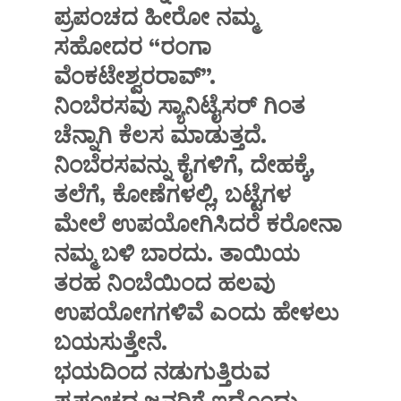
ಪ್ರಪಂಚದ ಹೀರೋ ನಮ್ಮ
ಸಹೋದರ “ರಂಗಾ
ವೆಂಕಟೇಶ್ವರರಾವ್”.
ನಿಂಬೆರಸವು ಸ್ಯಾನಿಟೈಸರ್ ಗಿಂತ
ಚೆನ್ನಾಗಿ ಕೆಲಸ ಮಾಡುತ್ತದೆ.
ನಿಂಬೆರಸವನ್ನು ಕೈಗಳಿಗೆ, ದೇಹಕ್ಕೆ,
ತಲೆಗೆ, ಕೋಣೆಗಳಲ್ಲಿ, ಬಟ್ಟೆಗಳ
ಮೇಲೆ ಉಪಯೋಗಿಸಿದರೆ ಕರೋನಾ
ನಮ್ಮ ಬಳಿ ಬಾರದು. ತಾಯಿಯ
ತರಹ ನಿಂಬೆಯಿಂದ ಹಲವು
ಉಪಯೋಗಗಳಿವೆ ಎಂದು ಹೇಳಲು
ಬಯಸುತ್ತೇನೆ.
ಭಯದಿಂದ ನಡುಗುತ್ತಿರುವ
ಪ್ರಪಂಚದ ಜನರಿಗೆ ಇದೊಂದು