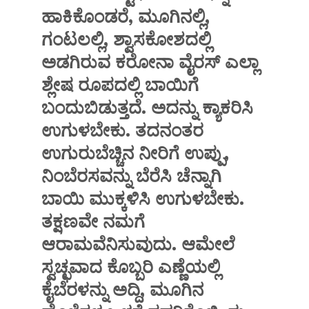
ಹಾಕಿಕೊಂಡರೆ, ಮೂಗಿನಲ್ಲಿ,
ಗಂಟಲಲ್ಲಿ, ಶ್ವಾಸಕೋಶದಲ್ಲಿ
ಅಡಗಿರುವ ಕರೋನಾ ವೈರಸ್ ಎಲ್ಲಾ
ಶ್ಲೇಷ ರೂಪದಲ್ಲಿ ಬಾಯಿಗೆ
ಬಂದುಬಿಡುತ್ತದೆ. ಅದನ್ನು ಕ್ಯಾಕರಿಸಿ
ಉಗುಳಬೇಕು. ತದನಂತರ
ಉಗುರುಬೆಚ್ಚಿನ ನೀರಿಗೆ ಉಪ್ಪು,
ನಿಂಬೆರಸವನ್ನು ಬೆರೆಸಿ ಚೆನ್ನಾಗಿ
ಬಾಯಿ ಮುಕ್ಕಳಿಸಿ ಉಗುಳಬೇಕು.
ತಕ್ಷಣವೇ ನಮಗೆ
ಆರಾಮವೆನಿಸುವುದು. ಆಮೇಲೆ
ಸ್ವಚ್ಛವಾದ ಕೊಬ್ಬರಿ ಎಣ್ಣೆಯಲ್ಲಿ
ಕೈಬೆರಳನ್ನು ಅದ್ದಿ, ಮೂಗಿನ